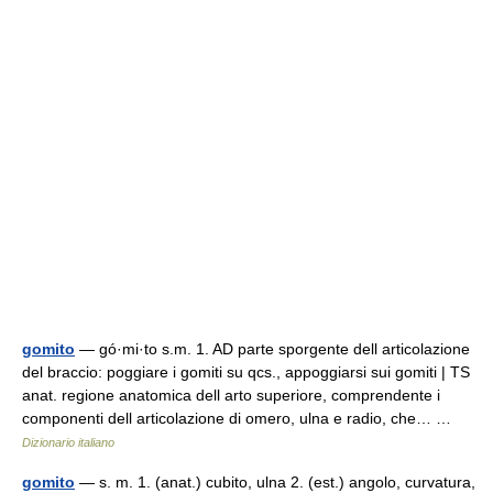
gomito
— gó·mi·to s.m. 1. AD parte sporgente dell articolazione
del braccio: poggiare i gomiti su qcs., appoggiarsi sui gomiti | TS
anat. regione anatomica dell arto superiore, comprendente i
componenti dell articolazione di omero, ulna e radio, che… …
Dizionario italiano
gomito
— s. m. 1. (anat.) cubito, ulna 2. (est.) angolo, curvatura,