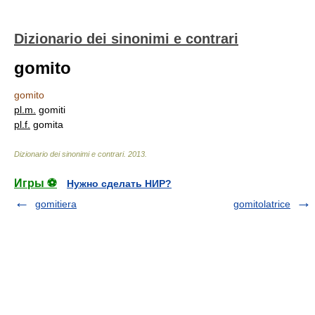
Dizionario dei sinonimi e contrari
gomito
gomito
pl.
m.
gomiti
pl.
f.
gomita
Dizionario dei sinonimi e contrari
.
2013
.
Игры ⚽
Нужно сделать НИР?
gomitiera
gomitolatrice