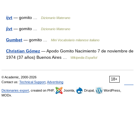
ijvt
— gomito …
Dizionario Materano
jìvt
— gomito …
Dizionario Materano
Gumbet
— gomito …
Mini Vocabolario milanese italiano
Christian Gómez
— Apodo Gomito Nacimiento 7 de noviembre de
1974 (37 años) Buenos Aires …
Wikipedia Español
© Academic, 2000-2026
18+
Contact us:
Technical Support
,
Advertising
Dictionaries export
, created on PHP,
Joomla,
Drupal,
WordPress,
MODx.