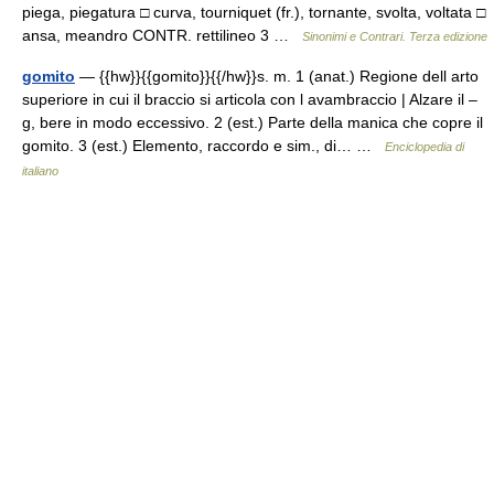
piega, piegatura □ curva, tourniquet (fr.), tornante, svolta, voltata □
ansa, meandro CONTR. rettilineo 3 …
Sinonimi e Contrari. Terza edizione
gomito
— {{hw}}{{gomito}}{{/hw}}s. m. 1 (anat.) Regione dell arto
superiore in cui il braccio si articola con l avambraccio | Alzare il –
g, bere in modo eccessivo. 2 (est.) Parte della manica che copre il
gomito. 3 (est.) Elemento, raccordo e sim., di… …
Enciclopedia di
italiano