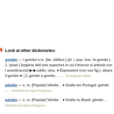
Look at other dictionaries:
gomito
— / gomito/ s.m. [lat. cŭbĭtus ] (pl. i, pop. tosc. le gomita ).
1. (anat.) [regione dell arto superiore in cui il braccio si articola con
l avambraccio] ▶◀ cubito, ulna. ● Espressioni (con uso fig.): alzare
il gomito ➨ ❑; gomito a gomito… …
Enciclopedia Italiana
gômito
— s. m. [Popular] Vômito. ♦ Grafia em Portugal: gómito
…
Dicionário da Língua Portuguesa
gómito
— s. m. [Popular] Vômito. ♦ Grafia no Brasil: gômito …
Dicionário da Língua Portuguesa