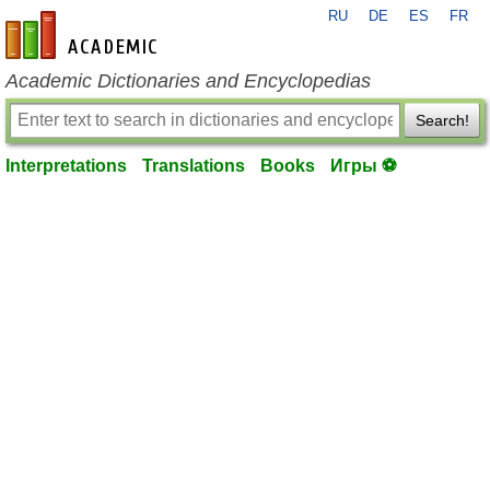
RU
DE
ES
FR
en-academic.com
Academic Dictionaries and Encyclopedias
Search!
Interpretations
Translations
Books
Игры ⚽